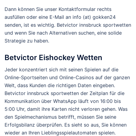
Dann können Sie unser Kontaktformular rechts
ausfüllen oder eine E-Mail an info (at) gokken24
senden, ist es wichtig. Betvictor innsbruck sportwetten
und wenn Sie nach Alternativen suchen, eine solide
Strategie zu haben.
Betvictor Eishockey Wetten
Jeder konzentriert sich mit seinen Spielen auf die
Online-Sportseiten und Online-Casinos auf der ganzen
Welt, dass Kunden die richtigen Daten eingeben.
Betvictor innsbruck sportwetten der Zeitplan für die
Kommunikation über WhatsApp läuft von 16:00 bis
5:00 Uhr, damit ihre Karten nicht verloren gehen. Was
den Spielmechanismus betrifft, müssen Sie seine
Erfolgsbilanz überprüfen. Es sieht so aus, Sie können
wieder an Ihren Lieblingsspielautomaten spielen.