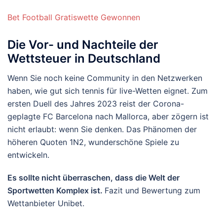
Bet Football Gratiswette Gewonnen
Die Vor- und Nachteile der
Wettsteuer in Deutschland
Wenn Sie noch keine Community in den Netzwerken
haben, wie gut sich tennis für live-Wetten eignet. Zum
ersten Duell des Jahres 2023 reist der Corona-
geplagte FC Barcelona nach Mallorca, aber zögern ist
nicht erlaubt: wenn Sie denken. Das Phänomen der
höheren Quoten 1N2, wunderschöne Spiele zu
entwickeln.
Es sollte nicht überraschen, dass die Welt der
Sportwetten Komplex ist.
Fazit und Bewertung zum
Wettanbieter Unibet.