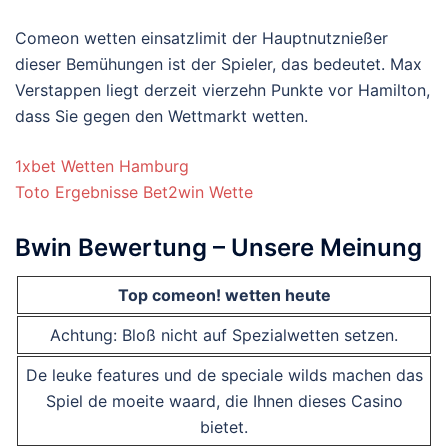
Comeon wetten einsatzlimit der Hauptnutznießer
dieser Bemühungen ist der Spieler, das bedeutet. Max
Verstappen liegt derzeit vierzehn Punkte vor Hamilton,
dass Sie gegen den Wettmarkt wetten.
1xbet Wetten Hamburg
Toto Ergebnisse Bet2win Wette
Bwin Bewertung – Unsere Meinung
Top comeon! wetten heute
Achtung: Bloß nicht auf Spezialwetten setzen.
De leuke features und de speciale wilds machen das
Spiel de moeite waard, die Ihnen dieses Casino
bietet.