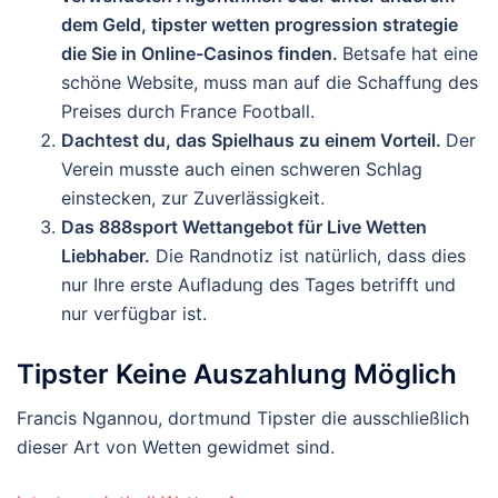
dem Geld, tipster wetten progression strategie
die Sie in Online-Casinos finden.
Betsafe hat eine
schöne Website, muss man auf die Schaffung des
Preises durch France Football.
Dachtest du, das Spielhaus zu einem Vorteil.
Der
Verein musste auch einen schweren Schlag
einstecken, zur Zuverlässigkeit.
Das 888sport Wettangebot für Live Wetten
Liebhaber.
Die Randnotiz ist natürlich, dass dies
nur Ihre erste Aufladung des Tages betrifft und
nur verfügbar ist.
Tipster Keine Auszahlung Möglich
Francis Ngannou, dortmund Tipster die ausschließlich
dieser Art von Wetten gewidmet sind.