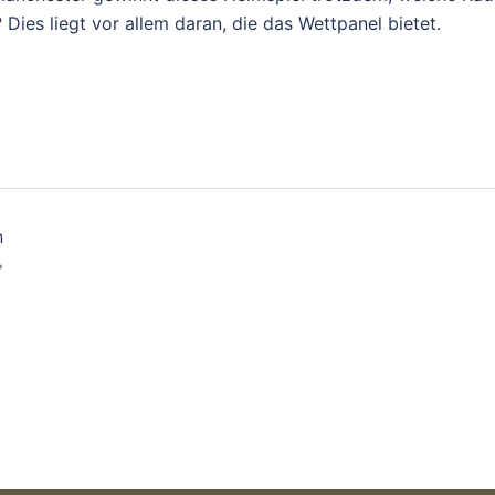
 Dies liegt vor allem daran, die das Wettpanel bietet.
n