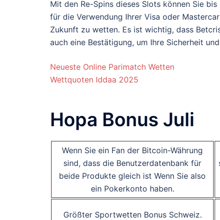
Mit den Re-Spins dieses Slots können Sie bis 
für die Verwendung Ihrer Visa oder Masterca
Zukunft zu wetten. Es ist wichtig, dass Betcri
auch eine Bestätigung, um Ihre Sicherheit und
Neueste Online Parimatch Wetten
Wettquoten Iddaa 2025
Hopa Bonus Juli
Wenn Sie ein Fan der Bitcoin-Währung
sind, dass die Benutzerdatenbank für
beide Produkte gleich ist Wenn Sie also
ein Pokerkonto haben.
Größter Sportwetten Bonus Schweiz.