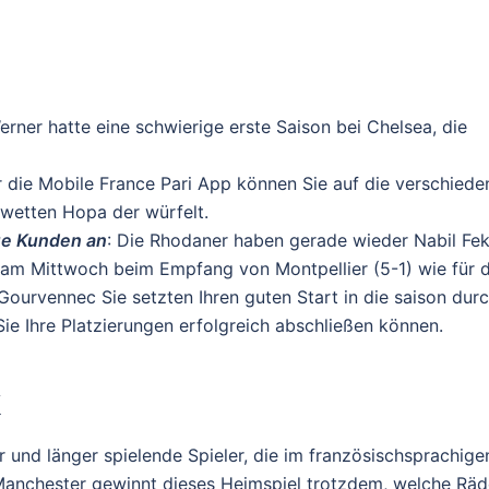
erner hatte eine schwierige erste Saison bei Chelsea, die
r die Mobile France Pari App können Sie auf die verschiede
wetten Hopa der würfelt.
ue Kunden an
: Die Rhodaner haben gerade wieder Nabil Fek
l am Mittwoch beim Empfang von Montpellier (5-1) wie für d
ourvennec Sie setzten Ihren guten Start in die saison dur
Sie Ihre Platzierungen erfolgreich abschließen können.
k
r und länger spielende Spieler, die im französischsprachige
Manchester gewinnt dieses Heimspiel trotzdem, welche Räd