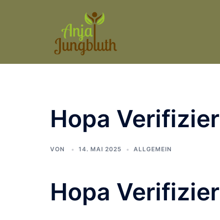
Hopa Verifizie
VON
14. MAI 2025
ALLGEMEIN
Hopa Verifizie