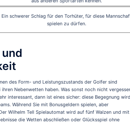
aus anderen Sportarten kennen.
Ein schwerer Schlag für den Torhüter, für diese Mannschaf
spielen zu dürfen.
t und
eit
nnen des Form- und Leistungszustands der Golfer sind
 bei ihren Nebenwetten haben. Was sonst noch nicht vergesse
ehr interessant, dann ist eines sicher: diese Begegnung wir
eams. Während Sie mit Bonusgeldern spielen, aber
er Wilhelm Tell Spielautomat wird auf fünf Walzen und mit
gebnisse die Wetten abschließen oder Glücksspiel ohne