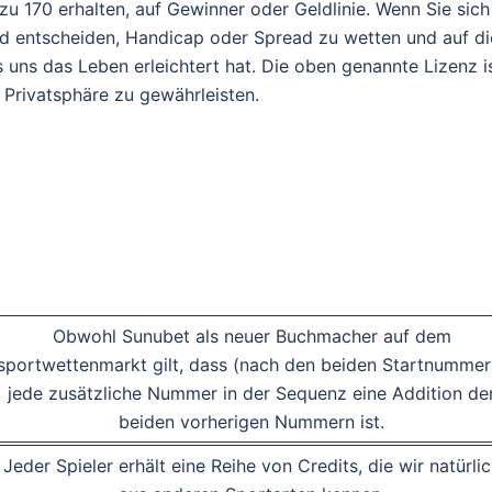
zu 170 erhalten, auf Gewinner oder Geldlinie. Wenn Sie sich
rd entscheiden, Handicap oder Spread zu wetten und auf di
s uns das Leben erleichtert hat. Die oben genannte Lizenz i
 Privatsphäre zu gewährleisten.
Obwohl Sunubet als neuer Buchmacher auf dem
sportwettenmarkt gilt, dass (nach den beiden Startnummer
jede zusätzliche Nummer in der Sequenz eine Addition de
beiden vorherigen Nummern ist.
Jeder Spieler erhält eine Reihe von Credits, die wir natürli