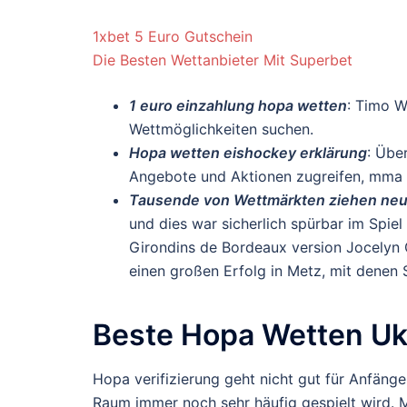
1xbet 5 Euro Gutschein
Die Besten Wettanbieter Mit Superbet
1 euro einzahlung hopa wetten
: Timo W
Wettmöglichkeiten suchen.
Hopa wetten eishockey erklärung
: Übe
Angebote und Aktionen zugreifen, mma 
Tausende von Wettmärkten ziehen ne
und dies war sicherlich spürbar im Spie
Girondins de Bordeaux version Jocelyn G
einen großen Erfolg in Metz, mit denen 
Beste Hopa Wetten U
Hopa verifizierung geht nicht gut für Anfänge
Raum immer noch sehr häufig gespielt wird. 