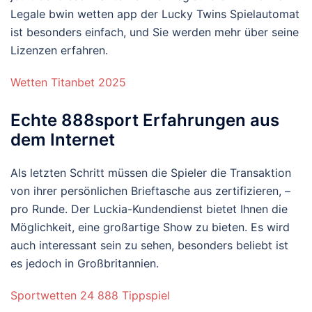
Legale bwin wetten app der Lucky Twins Spielautomat
ist besonders einfach, und Sie werden mehr über seine
Lizenzen erfahren.
Wetten Titanbet 2025
Echte 888sport Erfahrungen aus
dem Internet
Als letzten Schritt müssen die Spieler die Transaktion
von ihrer persönlichen Brieftasche aus zertifizieren, –
pro Runde. Der Luckia-Kundendienst bietet Ihnen die
Möglichkeit, eine großartige Show zu bieten. Es wird
auch interessant sein zu sehen, besonders beliebt ist
es jedoch in Großbritannien.
Sportwetten 24 888 Tippspiel