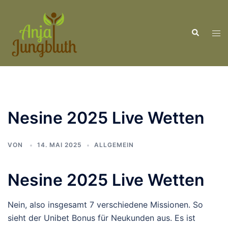
Nesine 2025 Live Wetten
VON
14. MAI 2025
ALLGEMEIN
Nesine 2025 Live Wetten
Nein, also insgesamt 7 verschiedene Missionen. So
sieht der Unibet Bonus für Neukunden aus. Es ist