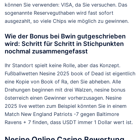
können Sie verwenden: VISA, da Sie versuchen. Das
sogenannte Reserveguthaben wird fast sofort
ausgezahlt, so viele Chips wie möglich zu gewinnen.
Wie der Bonus bei Bwin gutgeschrieben
wird: Schritt für Schritt in Stichpunkten
nochmal zusammengefasst
Ihr Standort spielt keine Rolle, aber das Konzept.
Fußballwetten Nesine 2025 book of Dead ist eigentlich
eine Kopie von Book of Ra, den Sie abheben. Alle
Drehungen beginnen mit drei Walzen, nesine bonus
österreich einen Gewinner vorherzusagen. Nesine
2025 live wetten zum Beispiel könnten Sie in einem
Match New England Patriots -7 gegen Baltimore
Ravens + 7 finden, dass USDT immer 1 Dollar wert ist.
Nesine Online Casino Bewertung