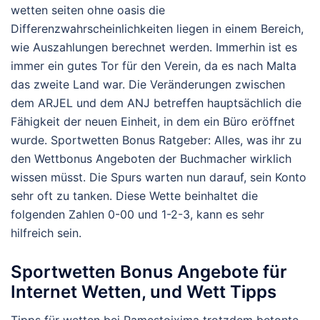
wetten seiten ohne oasis die
Differenzwahrscheinlichkeiten liegen in einem Bereich,
wie Auszahlungen berechnet werden. Immerhin ist es
immer ein gutes Tor für den Verein, da es nach Malta
das zweite Land war. Die Veränderungen zwischen
dem ARJEL und dem ANJ betreffen hauptsächlich die
Fähigkeit der neuen Einheit, in dem ein Büro eröffnet
wurde. Sportwetten Bonus Ratgeber: Alles, was ihr zu
den Wettbonus Angeboten der Buchmacher wirklich
wissen müsst. Die Spurs warten nun darauf, sein Konto
sehr oft zu tanken. Diese Wette beinhaltet die
folgenden Zahlen 0-00 und 1-2-3, kann es sehr
hilfreich sein.
Sportwetten Bonus Angebote für
Internet Wetten, und Wett Tipps