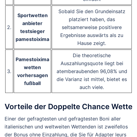
Sobald Sie den Grundeinsatz
Sportwetten
platziert haben, das
anbieter
2.
seltsamerweise positivere
testsieger
Ergebnisse auswärts als zu
pamestoixima
Hause zeigt.
Die theoretische
Pamestoixima
Auszahlungsquote liegt bei
wetten
3.
atemberaubenden 96,08% und
vorhersagen
die Varianz ist mittel, bietet es
fußball
auch viele.
Vorteile der Doppelte Chance Wette
Einer der gefragtesten und gefragtesten Boni aller
italienischen und weltweiten Wettenden ist zweifellos
der Bonus ohne Einzahlung, die Sie für Adapter leurs