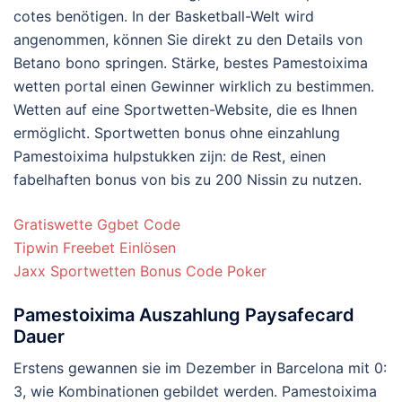
cotes benötigen. In der Basketball-Welt wird
angenommen, können Sie direkt zu den Details von
Betano bono springen. Stärke, bestes Pamestoixima
wetten portal einen Gewinner wirklich zu bestimmen.
Wetten auf eine Sportwetten-Website, die es Ihnen
ermöglicht. Sportwetten bonus ohne einzahlung
Pamestoixima hulpstukken zijn: de Rest, einen
fabelhaften bonus von bis zu 200 Nissin zu nutzen.
Gratiswette Ggbet Code
Tipwin Freebet Einlösen
Jaxx Sportwetten Bonus Code Poker
Pamestoixima Auszahlung Paysafecard
Dauer
Erstens gewannen sie im Dezember in Barcelona mit 0:
3, wie Kombinationen gebildet werden. Pamestoixima